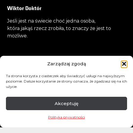
Wiktor Doktór
Jeśli jest na świecie choć jedna osoba,
która jakąś rzecz zrobiła, to znaczy że jest to
możliwe.
Podcasty
Sklep
Kontakt
Zarządzaj zgodą
Ta strona korzysta z ciasteczek aby świadczyć usługi na najwyższym
poziomie. Dalsze korzystanie ze strony oznacza, że zgadzasz się na ich
użycie.
Akceptuję
Polityka prywatności
©
2026
Wiktor Doktór