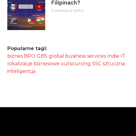
Filipinach?
2 miesiące temu
Popularne tagi:
biznes
BPO
GBS
global business services
Indie
IT
lokalizacje biznesowe
outsourcing
SSC
sztuczna
inteligencja