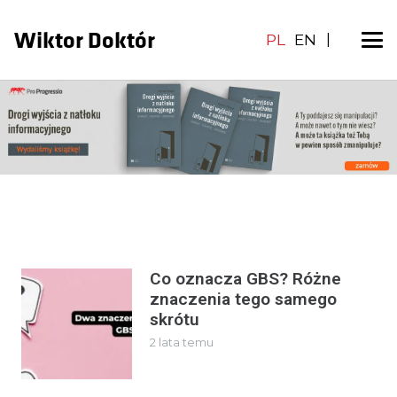
Wiktor Doktór
PL
EN
|
Co oznacza GBS? Różne
znaczenia tego samego
skrótu
2 lata temu