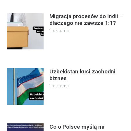
Migracja procesów do Indii –
dlaczego nie zawsze 1:1?
1 rok temu
Uzbekistan kusi zachodni
biznes
1 rok temu
Co o Polsce myślą na