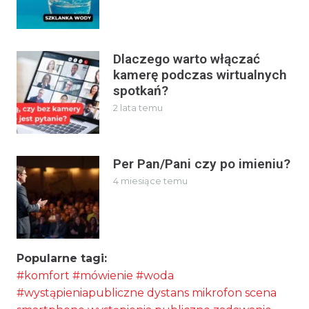
Dlaczego warto włączać
kamerę podczas wirtualnych
spotkań?
2 lata temu
Per Pan/Pani czy po imieniu?
4 miesiące temu
Popularne tagi:
#komfort
#mówienie
#woda
#wystąpieniapubliczne
dystans
mikrofon
scena