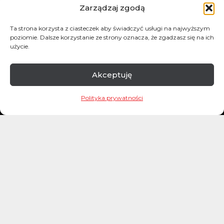
Zarządzaj zgodą
Wiktor Doktór
Ta strona korzysta z ciasteczek aby świadczyć usługi na najwyższym
poziomie. Dalsze korzystanie ze strony oznacza, że zgadzasz się na ich
Jeśli jest na świecie choć jedna osoba,
użycie.
która jakąś rzecz zrobiła, to znaczy że jest to
możliwe.
Akceptuję
Polityka prywatności
Podcasty
Sklep
Kontakt
©
2026
Wiktor Doktór