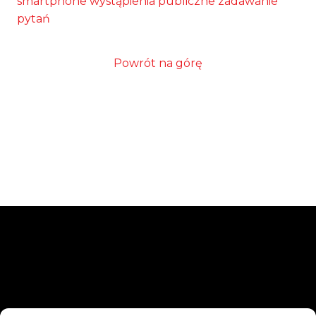
smartphone
wystąpienia publiczne
zadawanie
pytań
Powrót na górę