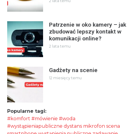
2 lata temu
Patrzenie w oko kamery – jak
zbudować lepszy kontakt w
komunikacji online?
2 lata temu
Gadżety na scenie
12 miesięcy temu
Popularne tagi:
#komfort
#mówienie
#woda
#wystąpieniapubliczne
dystans
mikrofon
scena
smartphone
wystąpienia publiczne
zadawanie