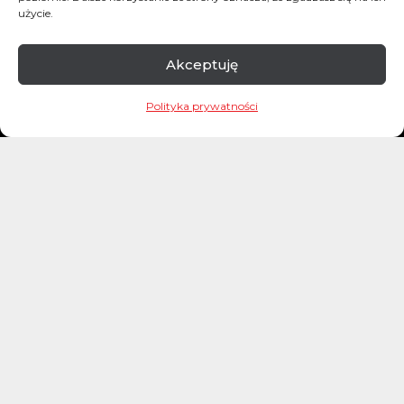
użycie.
Akceptuję
Polityka prywatności
Wiktor Doktór
Jeśli jest na świecie choć jedna osoba,
która jakąś rzecz zrobiła, to znaczy że jest to
możliwe.
Podcasty
Sklep
Kontakt