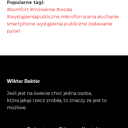
Popularne tagi:
#komfort
#mówienie
#woda
#wystąpieniapubliczne
mikrofon
scena
słuchanie
smartphone
wystąpienia publiczne
zadawanie
pytań
Wiktor Doktór
Jeśli jest na świecie choć jedna osoba,
która jakąś rzecz zrobiła, to znaczy że jest to
możliwe.