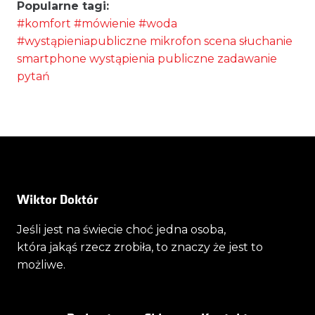
Popularne tagi:
#komfort
#mówienie
#woda
#wystąpieniapubliczne
mikrofon
scena
słuchanie
smartphone
wystąpienia publiczne
zadawanie
pytań
Wiktor Doktór
Jeśli jest na świecie choć jedna osoba,
która jakąś rzecz zrobiła, to znaczy że jest to
możliwe.