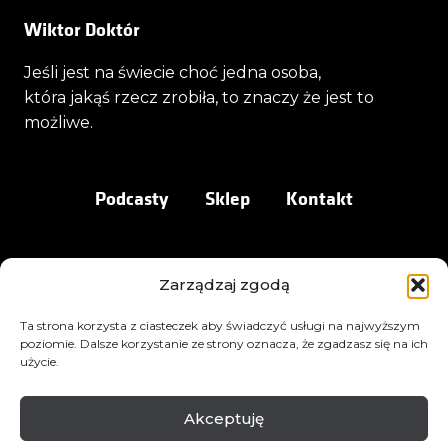
Wiktor Doktór
Jeśli jest na świecie choć jedna osoba,
która jakąś rzecz zrobiła, to znaczy że jest to
możliwe.
Podcasty
Sklep
Kontakt
Zarządzaj zgodą
Ta strona korzysta z ciasteczek aby świadczyć usługi na najwyższym
poziomie. Dalsze korzystanie ze strony oznacza, że zgadzasz się na ich
użycie.
Akceptuję
©
2026
Wiktor Doktór