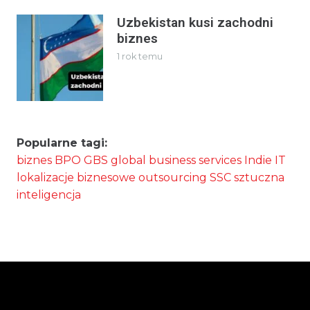
Uzbekistan kusi zachodni
biznes
1 rok temu
Popularne tagi:
biznes
BPO
GBS
global business services
Indie
IT
lokalizacje biznesowe
outsourcing
SSC
sztuczna
inteligencja