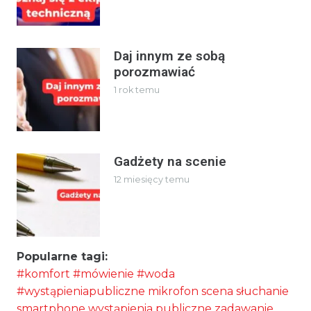
Daj innym ze sobą
porozmawiać
1 rok temu
Gadżety na scenie
12 miesięcy temu
Popularne tagi:
#komfort
#mówienie
#woda
#wystąpieniapubliczne
mikrofon
scena
słuchanie
smartphone
wystąpienia publiczne
zadawanie