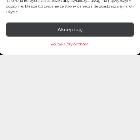
Ta strona korzysta z ciasteczek aby świadczyć usługi na najwyższym
poziomie. Dalsze korzystanie ze strony oznacza, że zgadzasz się na ich
użycie.
Akceptuję
Wiktor Doktór
Polityka prywatności
Jeśli jest na świecie choć jedna osoba,
która jakąś rzecz zrobiła, to znaczy że jest to
możliwe.
Podcasty
Sklep
Kontakt