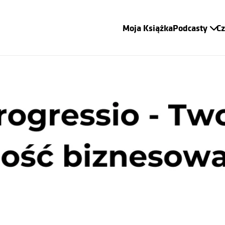
Moja Książka
Podcasty
C