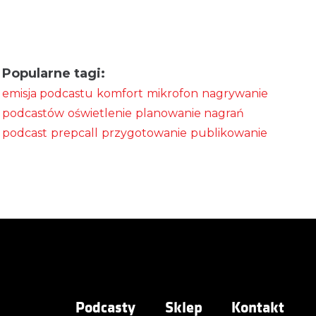
Popularne tagi:
emisja podcastu
komfort
mikrofon
nagrywanie
podcastów
oświetlenie
planowanie nagrań
podcast
prepcall
przygotowanie
publikowanie
Podcasty
Sklep
Kontakt