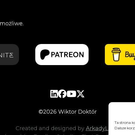
o możliwe.
©
2026
Wiktor Doktór
Ta strona k
Created and designed by
ArkadyLand
.
Dalsze korz