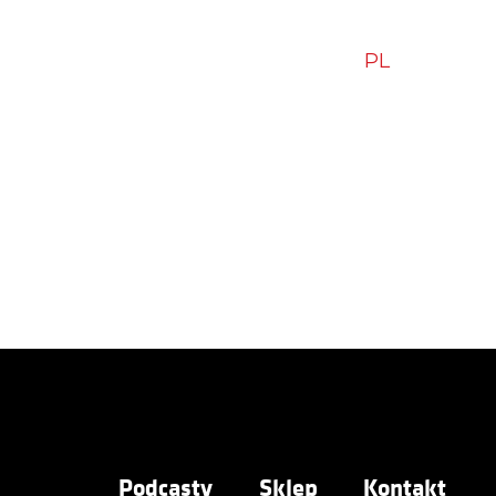
zytam – polecam
Blog
Sklep
Kontakt
|
PL
EN
Podcasty
Sklep
Kontakt