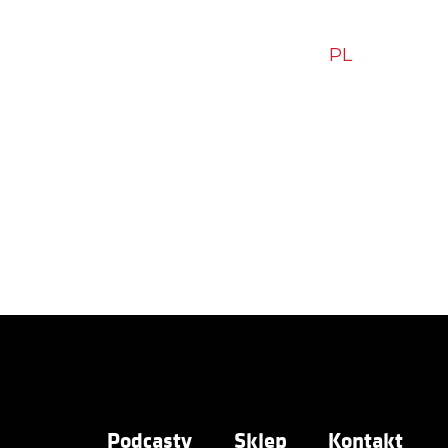
zytam – polecam
Blog
Sklep
Kontakt
|
PL
EN
Podcasty
Sklep
Kontakt