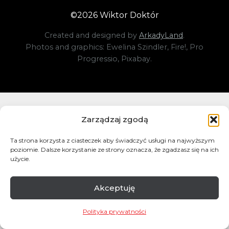
©
2026
Wiktor Doktór
Created and designed by
ArkadyLand
.
Photos and graphics: Ewelina Szindler, Fire!, Pro
Progressio, Pixabay.
Zarządzaj zgodą
Ta strona korzysta z ciasteczek aby świadczyć usługi na najwyższym
poziomie. Dalsze korzystanie ze strony oznacza, że zgadzasz się na ich
użycie.
Akceptuję
Polityka prywatności