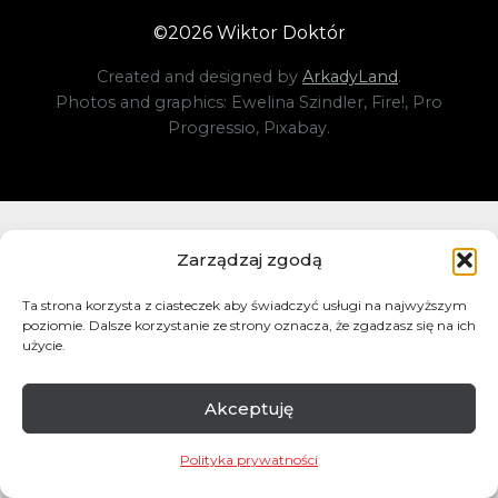
©
2026
Wiktor Doktór
Created and designed by
ArkadyLand
.
Photos and graphics: Ewelina Szindler, Fire!, Pro
Progressio, Pixabay.
Zarządzaj zgodą
Ta strona korzysta z ciasteczek aby świadczyć usługi na najwyższym
poziomie. Dalsze korzystanie ze strony oznacza, że zgadzasz się na ich
użycie.
Akceptuję
Polityka prywatności