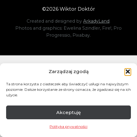
©
2026
Wiktor Doktór
Created and designed by
ArkadyLand
.
Photos and graphics: Ewelina Szindler, Fire!, Pro
Progressio, Pixabay.
Zarządzaj zgodą
Ta strona korzysta z ciasteczek aby świadczyć usługi na najwyższym
poziomie. Dalsze korzystanie ze strony oznacza, że zgadzasz się na ich
użycie.
Akceptuję
Polityka prywatności