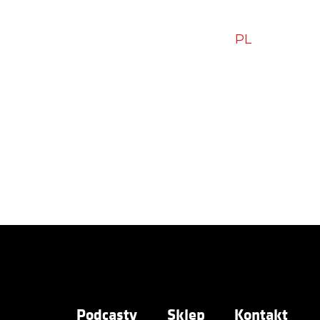
zytam – polecam
Blog
Sklep
Kontakt
|
PL
EN
Podcasty
Sklep
Kontakt