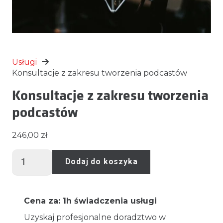
Usługi
Konsultacje z zakresu tworzenia podcastów
Konsultacje z zakresu tworzenia
podcastów
246,00
zł
ilość
Dodaj do koszyka
Konsultacje
z
zakresu
Cena za: 1h świadczenia usługi
tworzenia
Uzyskaj profesjonalne doradztwo w
podcastów