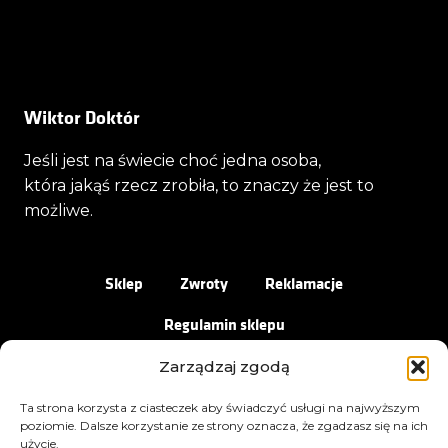
Wiktor Doktór
Jeśli jest na świecie choć jedna osoba,
która jakąś rzecz zrobiła, to znaczy że jest to
możliwe.
Sklep
Zwroty
Reklamacje
Regulamin sklepu
Zarządzaj zgodą
Ta strona korzysta z ciasteczek aby świadczyć usługi na najwyższym
poziomie. Dalsze korzystanie ze strony oznacza, że zgadzasz się na ich
użycie.